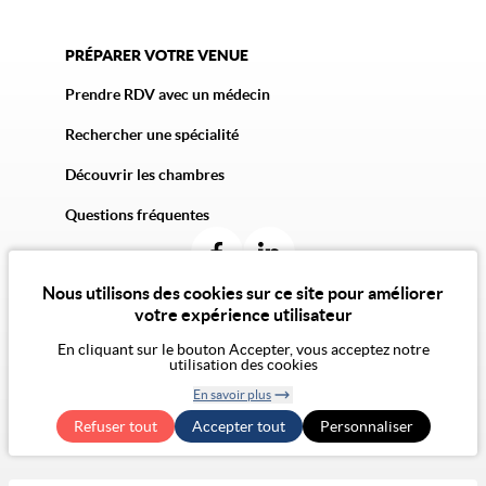
PRÉPARER VOTRE VENUE
Prendre RDV avec un médecin
Rechercher une spécialité
Découvrir les chambres
Questions fréquentes
Nous utilisons des cookies sur ce site pour améliorer
votre expérience utilisateur
En cliquant sur le bouton Accepter, vous acceptez notre
© 2026 Vivalto Santé
utilisation des cookies
CGU
Politique de confidentialité
Politique des cookies
CGA
Mentions légales
En savoir plus
Notre vision de l'éthique
Exercer mes droits RGPD
Retirer le
Accessibilité Numérique : non conforme
Refuser tout
Accepter tout
consentement
Personnaliser