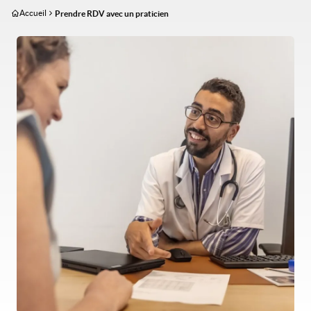
Aller
Accueil
Prendre RDV avec un praticien
au
contenu
Image
principal