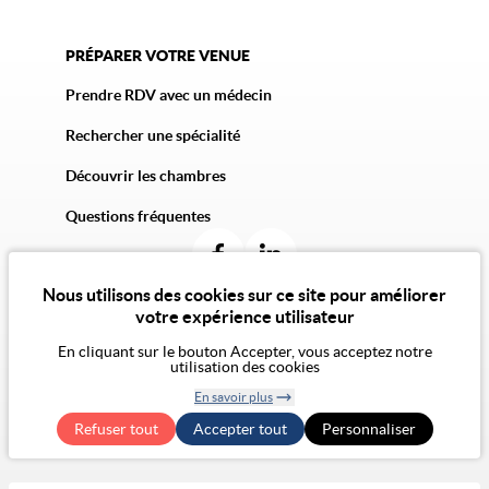
PRÉPARER VOTRE VENUE
Prendre RDV avec un médecin
Rechercher une spécialité
Découvrir les chambres
Questions fréquentes
Nous utilisons des cookies sur ce site pour améliorer
votre expérience utilisateur
En cliquant sur le bouton Accepter, vous acceptez notre
© 2026 Vivalto Santé
utilisation des cookies
CGU
Politique de confidentialité
Politique des cookies
CGA
Mentions légales
En savoir plus
Notre vision de l'éthique
Exercer mes droits RGPD
Retirer le
Accessibilité Numérique : non conforme
Refuser tout
Accepter tout
consentement
Personnaliser