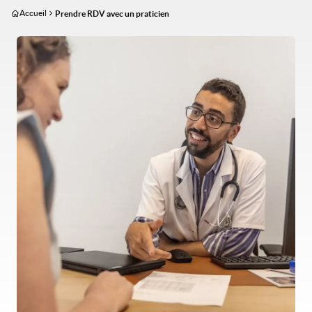
Aller
Accueil
Prendre RDV avec un praticien
au
contenu
Image
principal