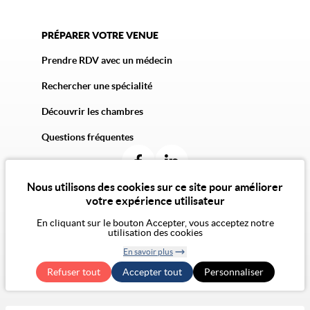
PRÉPARER VOTRE VENUE
Prendre RDV avec un médecin
Rechercher une spécialité
Découvrir les chambres
Questions fréquentes
Nous utilisons des cookies sur ce site pour améliorer
votre expérience utilisateur
En cliquant sur le bouton Accepter, vous acceptez notre
© 2026 Vivalto Santé
utilisation des cookies
CGU
Politique de confidentialité
Politique des cookies
CGA
Mentions légales
En savoir plus
Notre vision de l'éthique
Exercer mes droits RGPD
Retirer le
Accessibilité Numérique : non conforme
Refuser tout
Accepter tout
consentement
Personnaliser