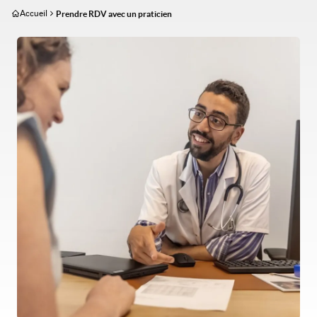
Aller
Accueil
Prendre RDV avec un praticien
au
contenu
Image
principal