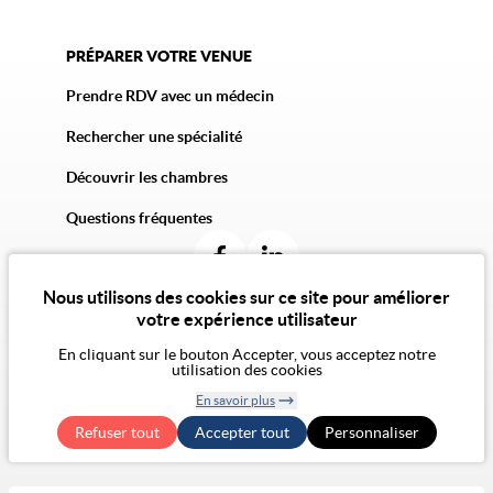
PRÉPARER VOTRE VENUE
Prendre RDV avec un médecin
Rechercher une spécialité
Découvrir les chambres
Questions fréquentes
Nous utilisons des cookies sur ce site pour améliorer
votre expérience utilisateur
En cliquant sur le bouton Accepter, vous acceptez notre
© 2026 Vivalto Santé
utilisation des cookies
CGU
Politique de confidentialité
Politique des cookies
CGA
Mentions légales
En savoir plus
Notre vision de l'éthique
Exercer mes droits RGPD
Retirer le
Accessibilité Numérique : non conforme
Refuser tout
Accepter tout
consentement
Personnaliser