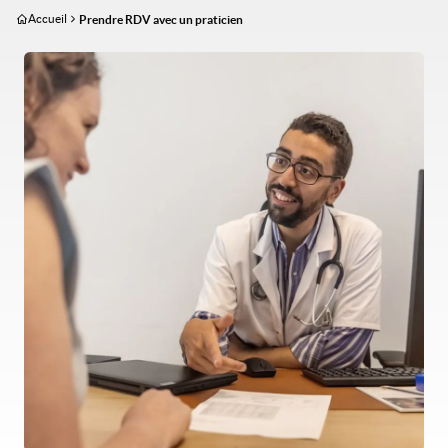
Aller
Accueil
Prendre RDV avec un praticien
au
contenu
Image
principal