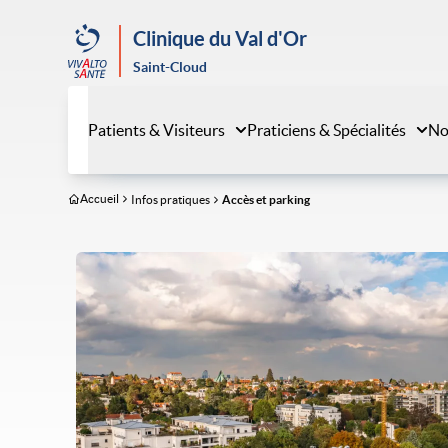
Aller
au
Clinique du Val d'Or
contenu
Saint-Cloud
principal
Patients & Visiteurs
Praticiens & Spécialités
No
Accueil
Infos pratiques
Accès et parking
Image