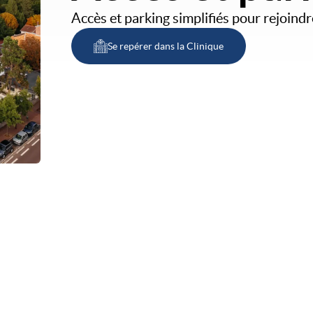
Accès et parking simplifiés pour rejoindr
Se repérer dans la Clinique
Image