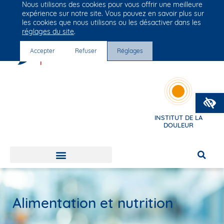
Nous utilisons des cookies pour vous offrir une meilleure
Groupe Vivalto Santé
expérience sur notre site. Vous pouvez en savoir plus sur
Entre nous, la vie
les cookies que nous utilisons ou les désactiver dans les
réglages du site
.
Accepter
Refuser
Réglages
O
INSTITUT DE LA
DOULEUR
Alimentation et nutrition