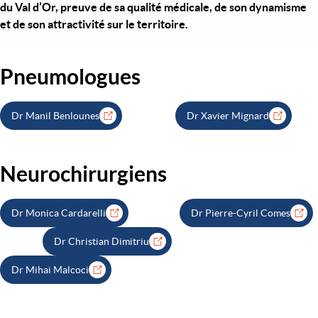
du Val d’Or, preuve de sa qualité médicale, de son dynamisme
et de son attractivité sur le territoire.
Pneumologues
Titre
Dr Manil Benlounes
Dr Xavier Mignard
Neurochirurgiens
Titre
Dr Monica Cardarelli
Dr Pierre-Cyril Comes
Dr Christian Dimitriu
Dr Mihai Malcoci