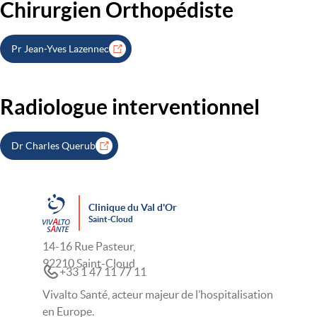
Chirurgien Orthopédiste
Titre
Pr Jean-Yves Lazennec
Radiologue interventionnel
Titre
Dr Charles Querub
Clinique du Val d'Or
Saint-Cloud
14-16 Rue Pasteur,
92210 Saint-Cloud
+33 1 47 11 77 11
Vivalto Santé, acteur majeur de l’hospitalisation
en Europe.