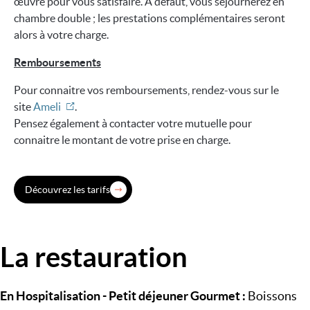
œuvre pour vous satisfaire. À défaut, vous séjournerez en
chambre double ; les prestations complémentaires seront
alors à votre charge.
Remboursements
Pour connaitre vos remboursements, rendez-vous sur le
site
Ameli
.
Pensez également à contacter votre mutuelle pour
connaitre le montant de votre prise en charge.
Découvrez les tarifs
La restauration
Image
En Hospitalisation - Petit déjeuner Gourmet :
Boissons