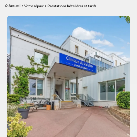
Aller
Accueil
Votre séjour
Prestations hôtelières et tarifs
au
contenu
Image
principal