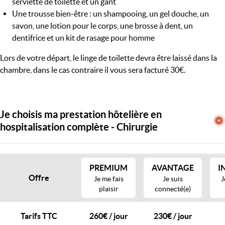
serviette de toilette et un gant
Une trousse bien-être : un shampooing, un gel douche, un
savon, une lotion pour le corps, une brosse à dent, un
dentifrice et un kit de rasage pour homme
Lors de votre départ, le linge de toilette devra être laissé dans la
chambre, dans le cas contraire il vous sera facturé 30€.
Je choisis ma prestation hôtelière en
hospitalisation complète - Chirurgie
PREMIUM
AVANTAGE
I
Offre
Je me fais
Je suis
J
plaisir
connecté(e)
Tarifs TTC
260€ / jour
230€ / jour