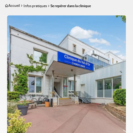
Aller
Accueil
Infos pratiques
Se repérer dans la clinique
au
contenu
Image
principal