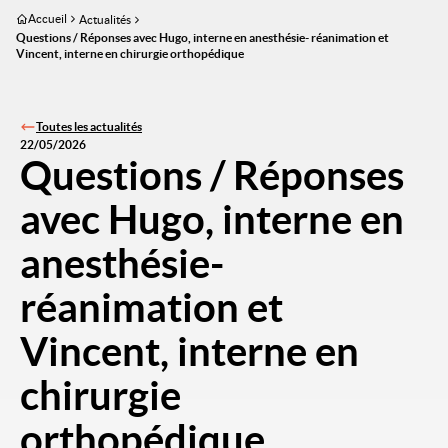
Aller
Accueil
Actualités
au
Questions / Réponses avec Hugo, interne en anesthésie- réanimation et
Vincent, interne en chirurgie orthopédique
contenu
principal
Toutes les actualités
22/05/2026
Questions / Réponses
avec Hugo, interne en
anesthésie-
réanimation et
Vincent, interne en
chirurgie
orthopédique