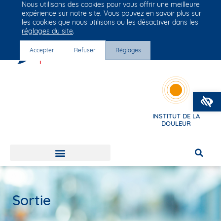
Nous utilisons des cookies pour vous offrir une meilleure
Groupe Vivalto Santé
expérience sur notre site. Vous pouvez en savoir plus sur
Entre nous, la vie
les cookies que nous utilisons ou les désactiver dans les
réglages du site
.
Accepter
Refuser
Réglages
O
INSTITUT DE LA
DOULEUR
Sortie