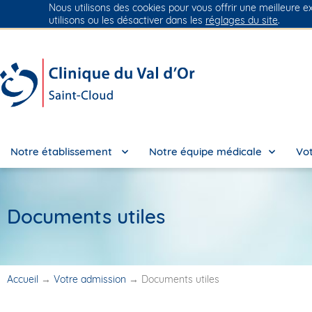
Nous utilisons des cookies pour vous offrir une meilleure e
Groupe Vivalto Santé
Entre nous, la vie
utilisons ou les désactiver dans les
réglages du site
.
Notre établissement
Notre équipe médicale
Vot
Documents utiles
Accueil
→
Votre admission
→
Documents utiles