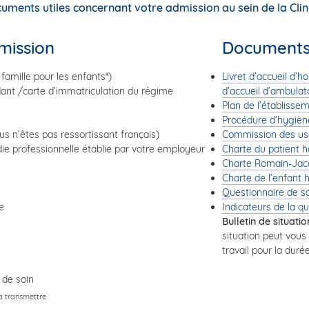
uments utiles concernant votre admission au sein de la Clin
mission
Documents 
 famille pour les enfants*)
Livret d’accueil d’h
endant /carte d’immatriculation du régime
d’accueil d’ambulat
Plan de l’établisse
Procédure d’hygiène
us n’êtes pas ressortissant français)
Commission des us
adie professionnelle établie par votre employeur
Charte du patient h
Charte Romain-Jac
Charte de l’enfant h
Questionnaire de sa
e
Indicateurs de la qu
Bulletin de situation
situation peut vous ê
travail pour la duré
t de soin
à transmettre.