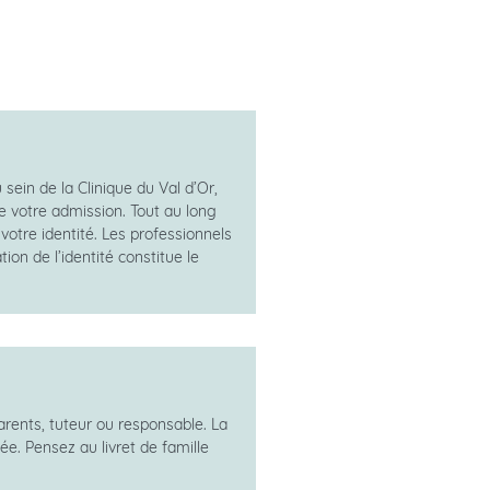
sein de la Clinique du Val d’Or,
e votre admission. Tout au long
votre identité. Les professionnels
ion de l’identité constitue le
rents, tuteur ou responsable. La
e. Pensez au livret de famille