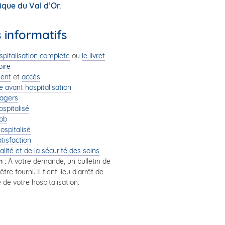
ique du Val d’Or.
informatifs
ospitalisation complète
ou
le livret
oire
ment
et
accès
 avant hospitalisation
agers
ospitalisé
ob
ospitalisé
tisfaction
alité et de la sécurité des soins
 :
À votre demande, un bulletin de
tre fourni. Il tient lieu d’arrêt de
e de votre hospitalisation.