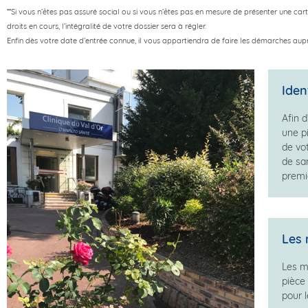
**Si vous n’êtes pas assuré social ou si vous n’êtes pas en mesure de présenter une carte
droits en cours, l’intégralité de votre dossier sera à régler.
Enfin dès votre date d’entrée connue, il vous appartiendra de faire les démarches aup
Iden
Afin d
une p
de vot
de san
premi
Les 
Les m
pièce
pour 