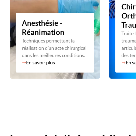
Chir
Ort
Anesthésie -
Tra
Réanimation
Traite 
Techniques permettant la
trauma
réalisation d’un acte chirurgical
articul
dans les meilleures conditions.
des te
En savoir plus
En sa