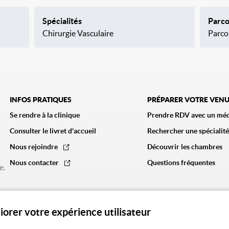
Spécialités
Parco
Chirurgie Vasculaire
Parco
INFOS PRATIQUES
PRÉPARER VOTRE VEN
Se rendre à la clinique
Prendre RDV avec un mé
Consulter le livret d'accueil
Rechercher une spécialité
Nous rejoindre
Découvrir les chambres
Nous contacter
Questions fréquentes
e.
liorer votre expérience utilisateur
litique de confidentialité
Politique des cookies
CGA
Mentions légales
Notre vision de l'é