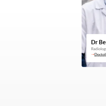
Dr Be
Radiolog
Doctol