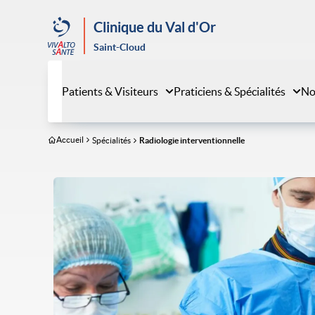
Aller
au
Clinique du Val d'Or
contenu
Saint-Cloud
principal
Patients & Visiteurs
Praticiens & Spécialités
No
Accueil
Spécialités
Radiologie interventionnelle
Image