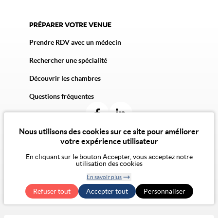
PRÉPARER VOTRE VENUE
Prendre RDV avec un médecin
Rechercher une spécialité
Découvrir les chambres
Questions fréquentes
Nous utilisons des cookies sur ce site pour améliorer
votre expérience utilisateur
En cliquant sur le bouton Accepter, vous acceptez notre
© 2026 Vivalto Santé
utilisation des cookies
CGU
Politique de confidentialité
Politique des cookies
CGA
Mentions légales
En savoir plus
Notre vision de l'éthique
Exercer mes droits RGPD
Retirer le
Accessibilité Numérique : non conforme
Refuser tout
Accepter tout
consentement
Personnaliser