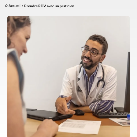
Aller
Accueil
Prendre RDV avec un praticien
au
contenu
Image
principal