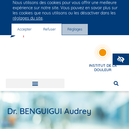
Nous utilisons des cookies pour vous offrir une meilleure
Groupe Vivalto Santé
expérience sur notre site. Vous pouvez en savoir plus sur
Entre nous, la vie
les cookies que nous utilisons ou les désactiver dans les
réglages du site
.
Accepter
Refuser
Réglages
O
INSTITUT DE LA
DOULEUR
Dr. BENGUIGUI Audrey