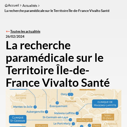
Aller
Accueil
Actualités
au
La recherche paramédicale sur le Territoire Île-de-France Vivalto Santé
contenu
principal
Toutes les actualités
26/02/2024
La recherche
paramédicale sur le
Territoire Île-de-
France Vivalto Santé
Image