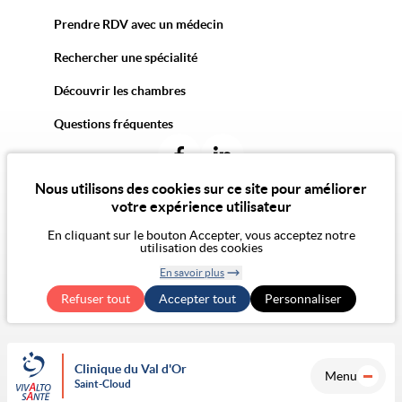
Prendre RDV avec un médecin
Rechercher une spécialité
Découvrir les chambres
Questions fréquentes
Nous utilisons des cookies sur ce site pour améliorer
votre expérience utilisateur
En cliquant sur le bouton Accepter, vous acceptez notre
© 2026 Vivalto Santé
utilisation des cookies
CGU
Politique de confidentialité
Politique des cookies
CGA
Mentions légales
En savoir plus
Notre vision de l'éthique
Exercer mes droits RGPD
Retirer le
Accessibilité Numérique : non conforme
Refuser tout
Accepter tout
consentement
Personnaliser
Clinique du Val d'Or
Menu
Saint-Cloud