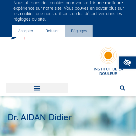
Nous utilisons des cookies pour vous offrir une meilleure
Groupe Vivalto Santé
expérience sur notre site. Vous pouvez en savoir plus sur
Entre nous, la vie
les cookies que nous utilisons ou les désactiver dans les
réglages du site
.
Accepter
Refuser
Réglages
O
INSTITUT DE LA
DOULEUR
Dr. AIDAN Didier