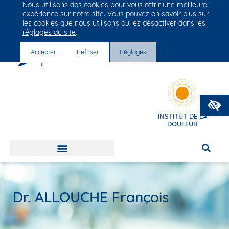
Nous utilisons des cookies pour vous offrir une meilleure
Groupe Vivalto Santé
expérience sur notre site. Vous pouvez en savoir plus sur
Entre nous, la vie
les cookies que nous utilisons ou les désactiver dans les
réglages du site
.
Accepter
Refuser
Réglages
O
INSTITUT DE LA
DOULEUR
Dr. ALLOUCHE François