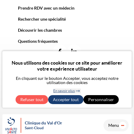
Prendre RDV avec un médecin
Rechercher une spécialité
Découvrir les chambres
Questions fréquentes
Nous utilisons des cookies sur ce site pour améliorer
votre expérience utilisateur
En cliquant sur le bouton Accepter, vous acceptez notre
© 2026 Vivalto Santé
utilisation des cookies
CGU
Politique de confidentialité
Politique des cookies
CGA
Mentions légales
En savoir plus
Notre vision de l'éthique
Exercer mes droits RGPD
Retirer le
Accessibilité Numérique : non conforme
Refuser tout
Accepter tout
consentement
Personnaliser
Clinique du Val d'Or
Menu
Saint-Cloud