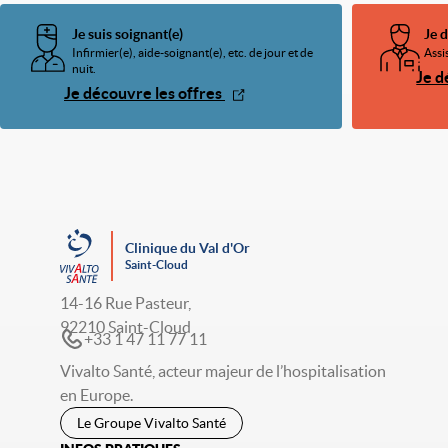
Je suis soignant(e)
Je 
Infirmier(e), aide-soignant(e), etc. de jour et de
Assi
nuit.
Je d
Je découvre les offres
Clinique du Val d'Or
Saint-Cloud
14-16 Rue Pasteur,
92210 Saint-Cloud
+33 1 47 11 77 11
Vivalto Santé, acteur majeur de l’hospitalisation
en Europe.
Le Groupe Vivalto Santé