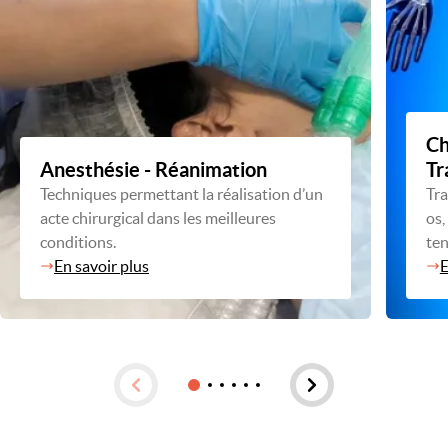
Ch
Anesthésie - Réanimation
Tr
Techniques permettant la réalisation d’un
Tra
acte chirurgical dans les meilleures
os,
conditions.
te
En savoir plus
E