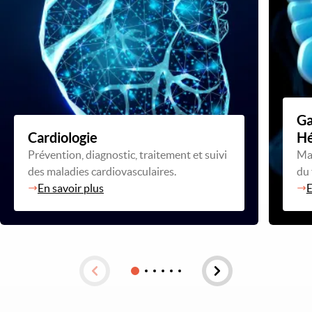
Ga
Cardiologie
Hé
Prévention, diagnostic, traitement et suivi
Mal
des maladies cardiovasculaires.
du 
En savoir plus
E