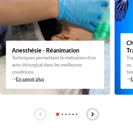
Ch
Anesthésie - Réanimation
Tr
Techniques permettant la réalisation d’un
Tra
acte chirurgical dans les meilleures
os,
conditions.
te
En savoir plus
E