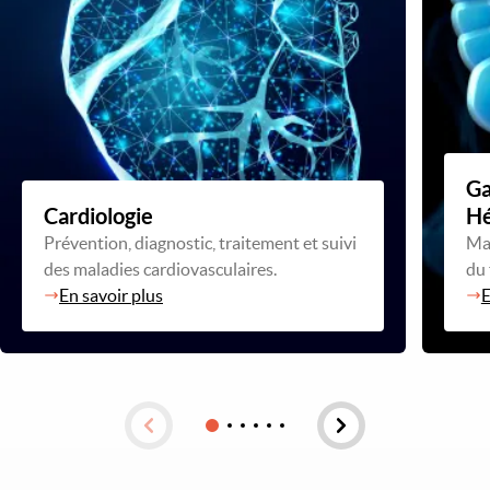
Ga
Cardiologie
Hé
Prévention, diagnostic, traitement et suivi
Mal
des maladies cardiovasculaires.
du 
En savoir plus
E