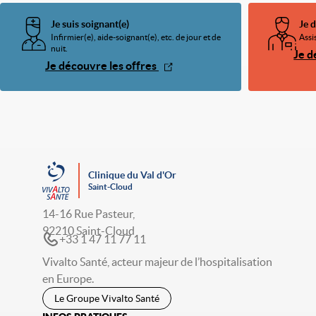
Je suis soignant(e)
Je 
Infirmier(e), aide-soignant(e), etc. de jour et de
Assi
nuit.
Je d
Je découvre les offres
Clinique du Val d'Or
Saint-Cloud
14-16 Rue Pasteur,
92210 Saint-Cloud
+33 1 47 11 77 11
Vivalto Santé, acteur majeur de l’hospitalisation
en Europe.
Le Groupe Vivalto Santé