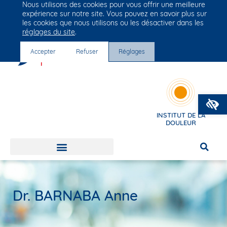
Nous utilisons des cookies pour vous offrir une meilleure
Groupe Vivalto Santé
expérience sur notre site. Vous pouvez en savoir plus sur
Entre nous, la vie
les cookies que nous utilisons ou les désactiver dans les
réglages du site
.
Accepter
Refuser
Réglages
O
INSTITUT DE LA
DOULEUR
Dr. BARNABA Anne